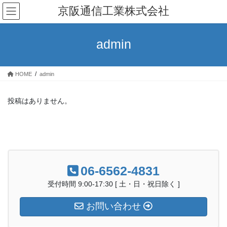
コ
ナ
京阪通信工業株式会社
ン
ビ
テ
ゲ
ン
ー
admin
ツ
シ
へ
ョ
ス
ン
HOME
admin
キ
に
ッ
移
プ
動
投稿はありません。
06-6562-4831
受付時間 9:00-17:30 [ 土・日・祝日除く ]
お問い合わせ