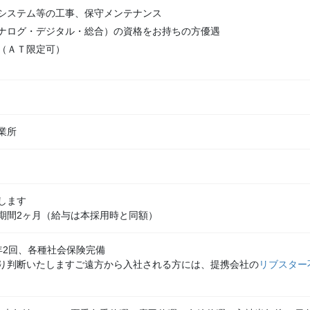
システム等の工事、保守メンテナンス
ナログ・デジタル・総合）の資格をお持ちの方優遇
（ＡＴ限定可）
業所
します
期間2ヶ月（給与は本採用時と同額）
年2回、各種社会保険完備
り判断いたしますご遠方から入社される方には、提携会社の
リブスター