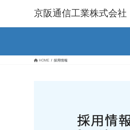
コ
ナ
ン
ビ
京阪通信工業株式会社
テ
ゲ
ン
ー
ツ
シ
へ
ョ
ス
ン
キ
に
ッ
移
HOME
採用情報
プ
動