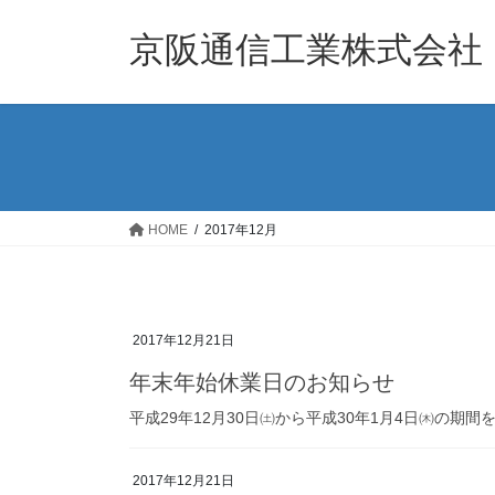
コ
ナ
ン
ビ
京阪通信工業株式会社
テ
ゲ
ン
ー
ツ
シ
へ
ョ
ス
ン
キ
に
ッ
移
HOME
2017年12月
プ
動
2017年12月21日
年末年始休業日のお知らせ
平成29年12月30日㈯から平成30年1月4日㈭の期
2017年12月21日