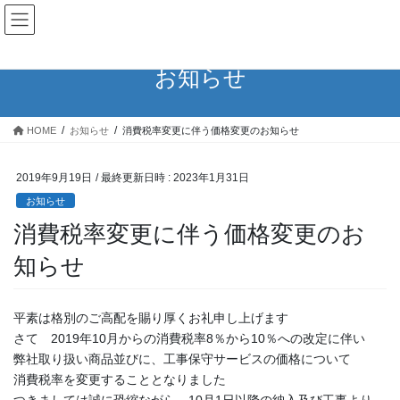
コ
ナ
京阪通信工業株式会社
ン
ビ
テ
ゲ
ン
ー
お知らせ
ツ
シ
へ
ョ
ス
ン
HOME
お知らせ
消費税率変更に伴う価格変更のお知らせ
キ
に
ッ
移
プ
動
2019年9月19日
/ 最終更新日時 :
2023年1月31日
お知らせ
消費税率変更に伴う価格変更のお
知らせ
平素は格別のご高配を賜り厚くお礼申し上げます
さて 2019年10月からの消費税率8％から10％への改定に伴い
弊社取り扱い商品並びに、工事保守サービスの価格について
消費税率を変更することとなりました